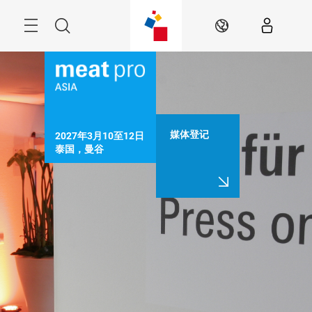
跳
过
Menu
搜
ZH
索
媒体登记
2027年3月10至12日

泰国，曼谷