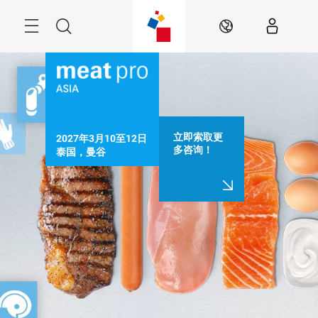
跳
过
Menu
搜
ZH
索
立即索取更
2027年3月10至12日

多咨询！
泰国，曼谷