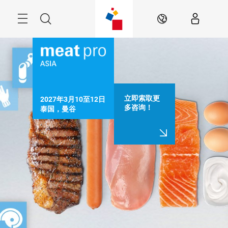
跳
过
Menu
搜
ZH
索
立即索取更
2027年3月10至12日

多咨询！
泰国，曼谷