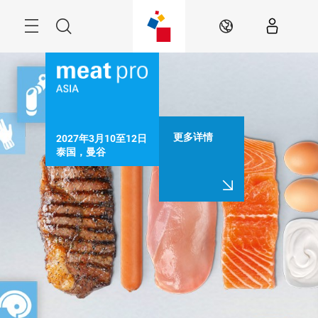
跳
过
Menu
搜
ZH
索
更多详情
2027年3月10至12日

泰国，曼谷